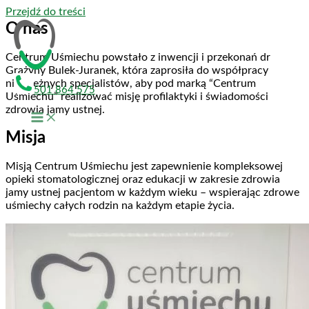
Przejdź do treści
O nas
Centrum Uśmiechu powstało z inwencji i przekonań dr
Grażyny Bulek-Juranek, która zaprosiła do współpracy
niezależnych specjalistów, aby pod marką “Centrum
501 864 575
Uśmiechu” realizować misję profilaktyki i świadomości
zdrowia jamy ustnej.
Misja
Misją Centrum Uśmiechu jest zapewnienie kompleksowej
opieki stomatologicznej oraz edukacji w zakresie zdrowia
jamy ustnej pacjentom w każdym wieku – wspierając zdrowe
uśmiechy całych rodzin na każdym etapie życia.