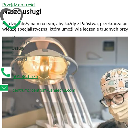
Przejdź do treści
Nasze usługi
Bardzo zależy nam na tym, aby każdy z Państwa, przekraczając
wiedzę specjalistyczną, która umożliwia leczenie trudnych pr
O nas
Zespół CU
Usługi
Cennik
Kontakt
501 864 575
centrum@centrum-usmiechu.com