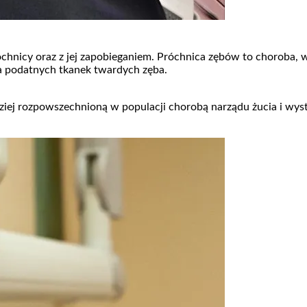
óchnicy oraz z jej zapobieganiem. Próchnica zębów to choroba, 
ia podatnych tkanek twardych zęba.
ziej rozpowszechnioną w populacji chorobą narządu żucia i wys