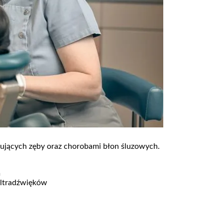
mujących zęby oraz chorobami błon śluzowych.
m
ultradźwięków